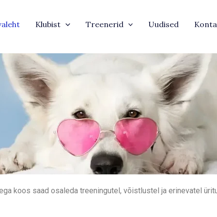
valeht
Klubist
Treenerid
Uudised
Konta
ga koos saad osaleda treeningutel, võistlustel ja erinevatel ürit