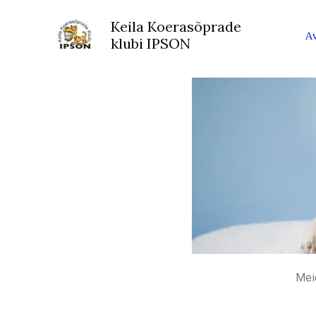
Skip
Keila Koerasõprade
to
A
klubi IPSON
content
Meie